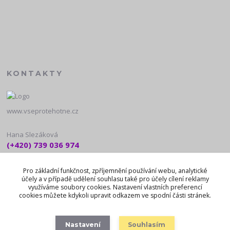
KONTAKTY
www.vseprotehotne.cz
Hana Slezáková
(+420) 739 036 974
10:00 - 18:00
Pro základní funkčnost, zpříjemnění používání webu, analytické
noreply@vseprotehotne.cz
účely a v případě udělení souhlasu také pro účely cílení reklamy
využíváme soubory cookies. Nastavení vlastních preferencí
cookies můžete kdykoli upravit odkazem ve spodní části stránek.
Nastavení
Souhlasím