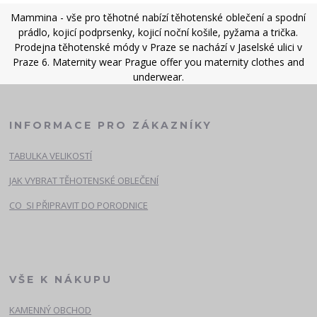
Mammina - vše pro těhotné nabízí těhotenské oblečení a spodní
prádlo, kojicí podprsenky, kojicí noční košile, pyžama a trička.
Prodejna těhotenské módy v Praze se nachází v Jaselské ulici v
Praze 6. Maternity wear Prague offer you maternity clothes and
underwear.
INFORMACE PRO ZÁKAZNÍKY
TABULKA VELIKOSTÍ
JAK VYBRAT TĚHOTENSKÉ OBLEČENÍ
CO SI PŘIPRAVIT DO PORODNICE
VŠE K NÁKUPU
KAMENNÝ OBCHOD