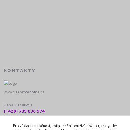
KONTAKTY
www.vseprotehotne.cz
Hana Slezáková
(+420) 739 036 974
10:00 - 18:00
Pro základní funkčnost, zpříjemnění používání webu, analytické
noreply@vseprotehotne.cz