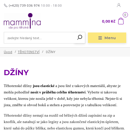
(+420) 739 036 974
10:00 - 18:00
0
0,00 Kč
Menu
Úvod
TĚHOTENSTVÍ
DŽÍNY
DŽÍNY
Těhotenské džíny
jsou elastické
a jsou šité z takových materiálů, abyste je
mohla pohodlně
nosit v průběhu celého těhotenství
. Vyberte si takovou
velikost, kterou jste nosila ještě v době, kdy jste nebyla těhotná. Nejste-li si
jista, změřte si obvod boků a stehen a porovnejte je s tabulkou velikostí.
Těhotenské džíny nemají na rozdíl od běžných džínů zapínání na zip a
knoflík, ale natahují se jako legíny a jsou zakončené elastickým úpletem,
který sahá do půlky bříška; nebo elastickou gumou, která končí pod bříškem.