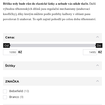
Bříško tedy bude růst do elastické látky a nebude vás nikde tlačit.
Další
výhodou těhotenských džínů jsou regulační mechanismy (utahovací
knoflíčky), díky kterým můžete podle potřeby kalhoty v oblasti pasu
povolovat či utahovat. To opět zajistí pohodlí po celou dobu těhotenství.
Cena:
Od
Do
Kč
Kč
Štítky
ZNAČKA
Bebefield
(10)
Branco
(9)