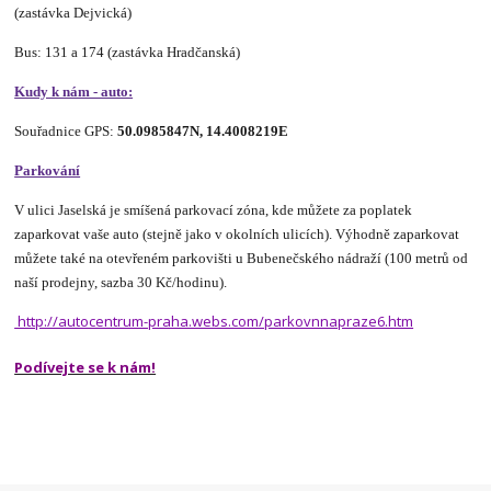
(zastávka Dejvická)
Bus: 131 a 174 (zastávka Hradčanská)
Kudy k nám - auto:
Souřadnice GPS:
50.0985847N, 14.4008219E
Parkování
V ulici Jaselská je smíšená parkovací zóna, kde můžete za poplatek
zaparkovat vaše auto (stejně jako v okolních ulicích). Výhodně zaparkovat
můžete také na otevřeném parkovišti u Bubenečského nádraží (100 metrů od
naší prodejny, sazba 30 Kč/hodinu).
http://autocentrum-praha.webs.com/parkovnnapraze6.htm
Podívejte se k nám!