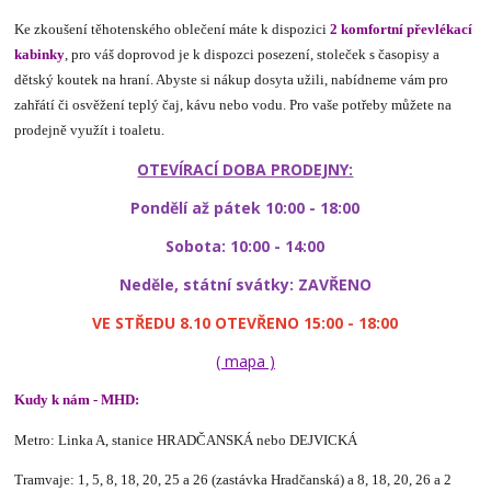
Ke zkoušení těhotenského oblečení máte k dispozici
2 komfortní převlékací
kabinky
, pro váš doprovod je k dispozci posezení, stoleček s časopisy a
dětský koutek na hraní. Abyste si nákup dosyta užili, nabídneme vám pro
zahřátí či osvěžení teplý čaj, kávu nebo vodu. Pro vaše potřeby můžete na
prodejně využít i toaletu.
OTEVÍRACÍ DOBA PRODEJNY:
Pondělí až p
átek 10:00 - 18:00
Sobota: 10:00 - 14:00
Ne
děle, státní svátky: ZAVŘENO
VE STŘEDU 8.10 OTEVŘENO 15:00 - 18:00
( mapa )
Kudy k nám - MHD:
Metro: Linka A, stanice HRADČANSKÁ nebo DEJVICKÁ
Tramvaje: 1, 5, 8, 18, 20, 25 a 26 (zastávka Hradčanská) a 8, 18, 20, 26 a 2