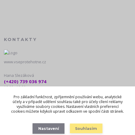
KONTAKTY
www.vseprotehotne.cz
Hana Slezáková
(+420) 739 036 974
10:00 - 18:00
Pro základní funkčnost, zpříjemnění používání webu, analytické
noreply@vseprotehotne.cz
účely a v případě udělení souhlasu také pro účely cílení reklamy
využíváme soubory cookies. Nastavení vlastních preferencí
cookies můžete kdykoli upravit odkazem ve spodní části stránek.
Nastavení
Souhlasím