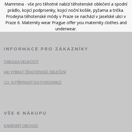
Mammina - vše pro těhotné nabízí těhotenské oblečení a spodní
prádlo, kojicí podprsenky, kojicí noční košile, pyžama a trička.
Prodejna těhotenské módy v Praze se nachází v Jaselské ulici v
Praze 6. Maternity wear Prague offer you maternity clothes and
underwear.
INFORMACE PRO ZÁKAZNÍKY
TABULKA VELIKOSTÍ
JAK VYBRAT TĚHOTENSKÉ OBLEČENÍ
CO SI PŘIPRAVIT DO PORODNICE
VŠE K NÁKUPU
KAMENNÝ OBCHOD