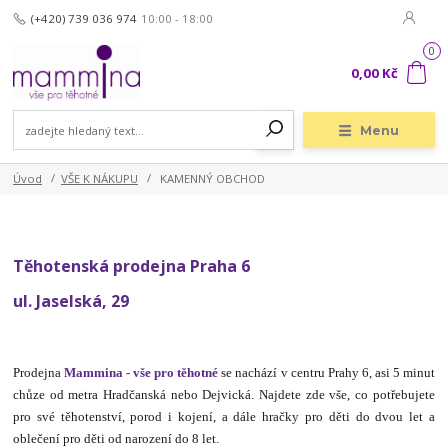
(+420) 739 036 974
10:00 - 18:00
0
0,00 Kč
Menu
Úvod
VŠE K NÁKUPU
KAMENNÝ OBCHOD
Těhotenská prodejna Praha 6
ul. Jaselská, 29
Prodejna
Mammina - vše pro těhotné
se nachází v centru Prahy 6, asi 5 minut
chůze od metra Hradčanská nebo Dejvická. Najdete zde vše, co potřebujete
pro své těhotenství, porod i kojení, a dále hračky pro děti do dvou let a
oblečení pro děti od narození do 8 let.