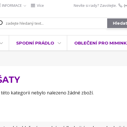
É INFORMACE
Více
Nevíte si rady? Zavolejte.
(
Hleda
SPODNÍ PRÁDLO
OBLEČENÍ PRO MIMIN
ŠATY
 této kategorii nebylo nalezeno žádné zboží.