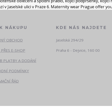
tenské oblečení a spodní prádlo, kojicí podprsenky, kojicí n
í v Jaselské ulici v Praze 6. Maternity wear Prague offer yo
 K NÁKUPU
KDE NÁS NAJDETE
NÝ OBCHOD
Jaselská 294/29
 PŘES E-SHOP
Praha 6 - Dejvice, 160 00
B PLATBY A DODÁNÍ
DNÍ PODMÍNKY
MAČNÍ ŘÁD