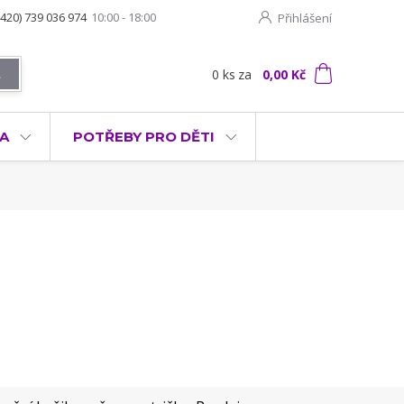
+420) 739 036 974
10:00 - 18:00
Přihlášení
0
ks
za
0,00 Kč
t
KA
POTŘEBY PRO DĚTI