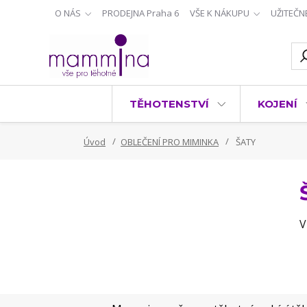
O NÁS
PRODEJNA Praha 6
VŠE K NÁKUPU
UŽITEČN
TĚHOTENSTVÍ
KOJENÍ
Úvod
OBLEČENÍ PRO MIMINKA
ŠATY
V