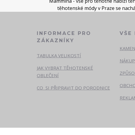
Mammina - vše pro těhotné nabízí těho
těhotenské módy v Praze se nacház
INFORMACE PRO
VŠE
ZÁKAZNÍKY
KAMEN
TABULKA VELIKOSTÍ
NÁKUP
JAK VYBRAT TĚHOTENSKÉ
ZPŮSO
OBLEČENÍ
OBCHO
CO SI PŘIPRAVIT DO PORODNICE
REKLA