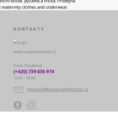
oční košile, pyžama a trička. Prodejna
u maternity clothes and underwear.
KONTAKTY
www.vseprotehotne.cz
Hana Slezáková
(+420) 739 036 974
10:00 - 18:00
noreply@vseprotehotne.cz