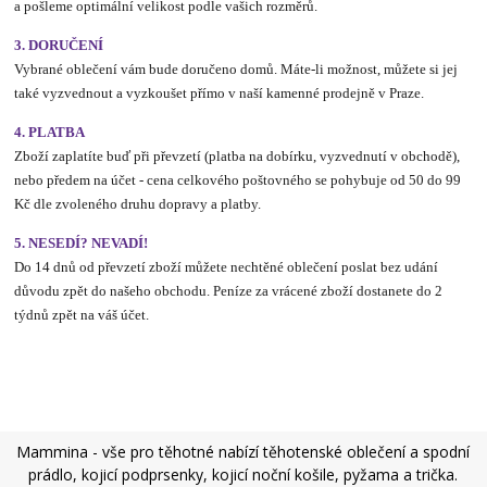
a pošleme optimální velikost podle vašich rozměrů.
3. DORUČENÍ
Vybrané oblečení vám bude doručeno domů. Máte-li možnost, můžete si jej
také vyzvednout a vyzkoušet přímo v naší kamenné prodejně v Praze.
4. PLATBA
Zboží zaplatíte buď při převzetí (platba na dobírku, vyzvednutí v obchodě),
nebo předem na účet - cena celkového poštovného se pohybuje od 50 do 99
Kč dle zvoleného druhu dopravy a platby.
5. NESEDÍ? NEVADÍ!
Do 14 dnů od převzetí zboží můžete nechtěné oblečení poslat bez udání
důvodu zpět do našeho obchodu. Peníze za vrácené zboží dostanete do 2
týdnů zpět na váš účet.
Mammina - vše pro těhotné nabízí těhotenské oblečení a spodní
prádlo, kojicí podprsenky, kojicí noční košile, pyžama a trička.