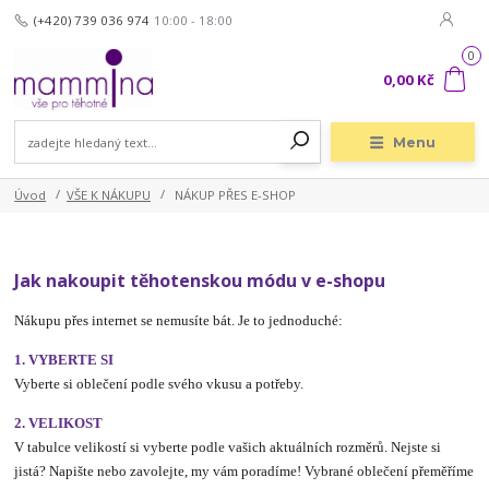
(+420) 739 036 974
10:00 - 18:00
0
0,00 Kč
Menu
Úvod
VŠE K NÁKUPU
NÁKUP PŘES E-SHOP
Jak nakoupit těhotenskou módu v e-shopu
Nákupu přes internet se nemusíte bát. Je to jednoduché:
1. VYBERTE SI
Vyberte si oblečení podle svého vkusu a potřeby.
2. VELIKOST
V tabulce velikostí si vyberte podle vašich aktuálních rozměrů. Nejste si
jistá? Napište nebo zavolejte, my vám poradíme! Vybrané oblečení přeměříme