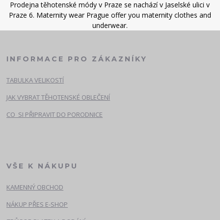
Prodejna těhotenské módy v Praze se nachází v Jaselské ulici v
Praze 6. Maternity wear Prague offer you maternity clothes and
underwear.
INFORMACE PRO ZÁKAZNÍKY
TABULKA VELIKOSTÍ
JAK VYBRAT TĚHOTENSKÉ OBLEČENÍ
CO SI PŘIPRAVIT DO PORODNICE
VŠE K NÁKUPU
KAMENNÝ OBCHOD
NÁKUP PŘES E-SHOP