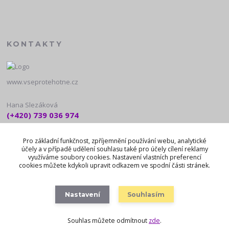
KONTAKTY
www.vseprotehotne.cz
Hana Slezáková
(+420) 739 036 974
10:00 - 18:00
Pro základní funkčnost, zpříjemnění používání webu, analytické
noreply@vseprotehotne.cz
účely a v případě udělení souhlasu také pro účely cílení reklamy
využíváme soubory cookies. Nastavení vlastních preferencí
cookies můžete kdykoli upravit odkazem ve spodní části stránek.
Nastavení
Souhlasím
Souhlas můžete odmítnout
zde
.
Vytvořeno na
Eshop-rychle.cz