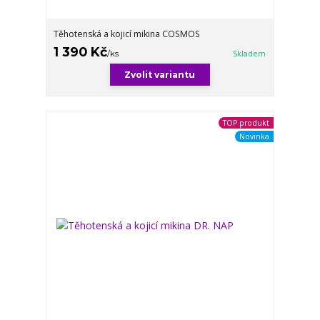
Těhotenská a kojicí mikina COSMOS
1 390 Kč
/
ks
Skladem
Zvolit variantu
TOP produkt
Novinka