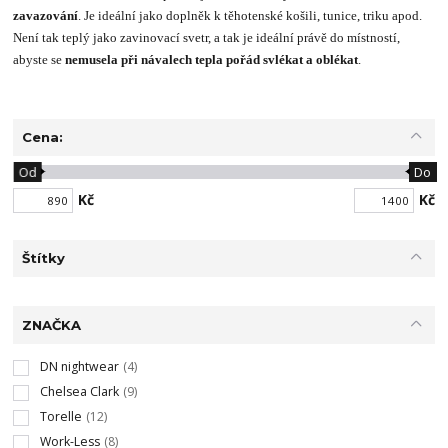
zavazování
. Je ideální jako doplněk k těhotenské košili, tunice, triku apod.
Není tak teplý jako zavinovací svetr, a tak je ideální právě do místností,
abyste se
nemusela při návalech tepla pořád svlékat a oblékat
.
Cena:
Od
Do
Kč
Kč
Štítky
ZNAČKA
DN nightwear
(4)
Chelsea Clark
(9)
Torelle
(12)
Work-Less
(8)