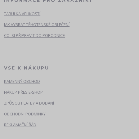
INFORMACE PRO ZÁKAZNÍKY
TABULKA VELIKOSTÍ
JAK VYBRAT TĚHOTENSKÉ OBLEČENÍ
CO SI PŘIPRAVIT DO PORODNICE
VŠE K NÁKUPU
KAMENNÝ OBCHOD
NÁKUP PŘES E-SHOP
ZPŮSOB PLATBY A DODÁNÍ
OBCHODNÍ PODMÍNKY
REKLAMAČNÍ ŘÁD