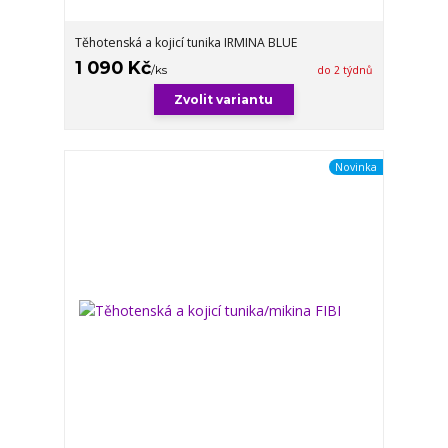
Těhotenská a kojicí tunika IRMINA BLUE
1 090 Kč
/
ks
do 2 týdnů
Zvolit variantu
Novinka