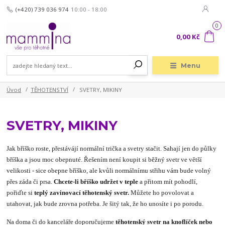
(+420) 739 036 974
10:00 - 18:00
0
0,00 Kč
Menu
Úvod
TĚHOTENSTVÍ
SVETRY, MIKINY
SVETRY, MIKINY
Jak bříško roste, přestávájí normální trička a svetry stačit. Sahají jen do půlky
bříška a jsou moc obepnuté. Řešením není koupit si běžný svetr ve větší
velikosti - sice obepne bříško, ale kvůli normálnímu střihu vám bude volný
přes záda či prsa.
Chcete-li bříško udržet v teple
a přitom mít pohodlí,
pořiďte si
teplý zavinovací těhotenský svetr.
Můžete ho povolovat a
utahovat, jak bude zrovna potřeba. Je šitý tak, že ho unosíte i po porodu.
Na doma či do kanceláře doporučujeme
těhotenský svetr na knoflíček nebo