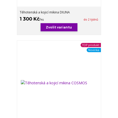
Těhotenská a kojicí mikina DIUNA
1 300 Kč
/
ks
do 2 týdnů
Zvolit variantu
TOP produkt
Novinka