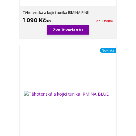
Těhotenská a kojicí tunika IRMINA PINK
1 090 Kč
/
ks
do 2 týdnů
Zvolit variantu
Novinka