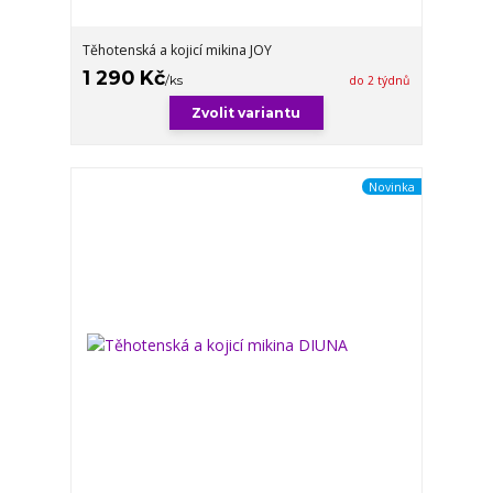
Těhotenská a kojicí mikina JOY
1 290 Kč
/
ks
do 2 týdnů
Zvolit variantu
Novinka