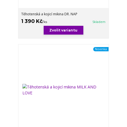
Těhotenská a kojicí mikina DR. NAP
1 390 Kč
/
ks
Skladem
Zvolit variantu
Novinka