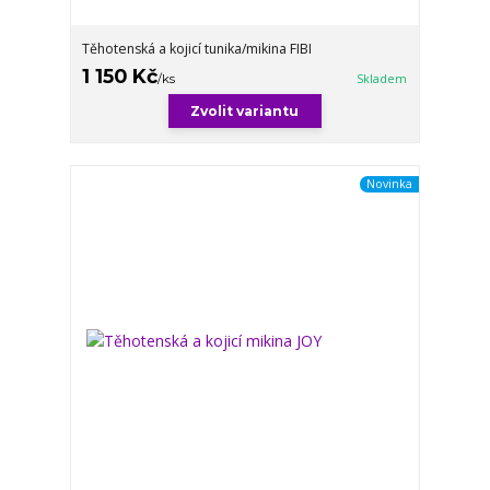
Těhotenská a kojicí tunika/mikina FIBI
1 150 Kč
/
ks
Skladem
Zvolit variantu
Novinka