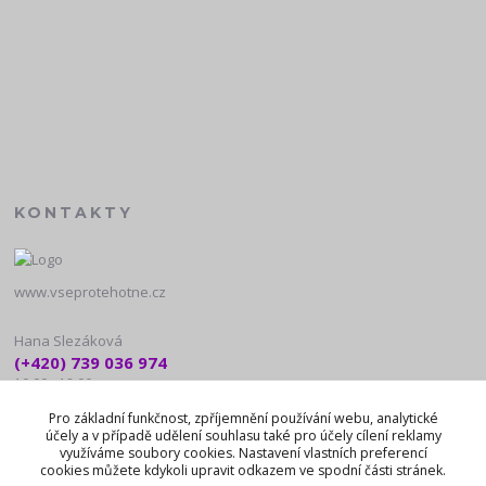
KONTAKTY
www.vseprotehotne.cz
Hana Slezáková
(+420) 739 036 974
10:00 - 18:00
Pro základní funkčnost, zpříjemnění používání webu, analytické
noreply@vseprotehotne.cz
účely a v případě udělení souhlasu také pro účely cílení reklamy
využíváme soubory cookies. Nastavení vlastních preferencí
cookies můžete kdykoli upravit odkazem ve spodní části stránek.