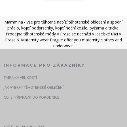
Mammina - vše pro těhotné nabízí těhotenské oblečení a spodní
prádlo, kojicí podprsenky, kojicí noční košile, pyžama a trička.
Prodejna těhotenské módy v Praze se nachází v Jaselské ulici v
Praze 6. Maternity wear Prague offer you maternity clothes and
underwear.
INFORMACE PRO ZÁKAZNÍKY
TABULKA VELIKOSTÍ
JAK VYBRAT TĚHOTENSKÉ OBLEČENÍ
CO SI PŘIPRAVIT DO PORODNICE
VŠE K NÁKUPU