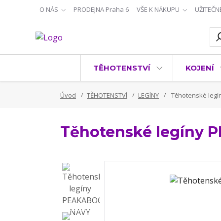
O NÁS
PRODEJNA Praha 6
VŠE K NÁKUPU
UŽITEČN
TĚHOTENSTVÍ
KOJENÍ
Úvod
TĚHOTENSTVÍ
LEGÍNY
Těhotenské legí
Těhotenské legíny 