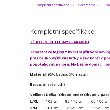
Kompletní specifikace
Parametry
Kom
Kompletní specifikace
TĚHOTENSKÉ LEGÍNY PEAKABOO
Těhotenské legíny z kvalitní přírodní bavl
přes bříško vyšší kus látky a šev končí v pod
popotahovat nahoru. N
a běžné domácí noše
Materiál:
95% bavlna, 5% elastan.
Barva:
tmavě modrá
Velikost
Délka
Obvod beder
Obvod v pase
L/XL
103 cm
85-110 cm
65-105 cm
S/M
101 cm
65-90 cm
56-90 cm