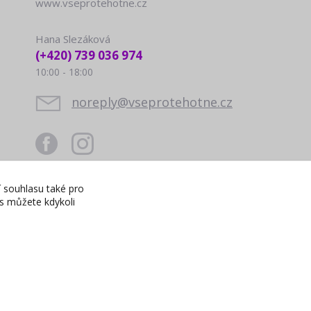
www.vseprotehotne.cz
Hana Slezáková
(+420) 739 036 974
10:00 - 18:00
noreply@vseprotehotne.cz
í souhlasu také pro
es můžete kdykoli