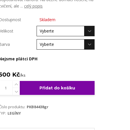
cvičení, ale ...
celý popis
Dostupnost
Skladem
Velikost
Barva
Nejsme plátci DPH
500 Kč
/
ks
Přidat do košíku
Číslo produktu:
PKB84438gr
TYP:
LEGÍNY