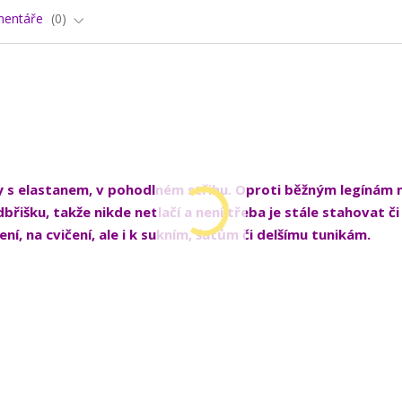
entáře
0
ny s elastanem, v pohodlném střihu. Oproti běžným legínám 
břišku, takže nikde netlačí a není třeba je stále s
tahovat či
ní, na cvičení, ale i k sukním, šatům či delšímu tunikám.