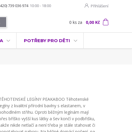
+420) 739 036 974
10:00 - 18:00
Přihlášení
0
ks
za
0,00 Kč
t
KA
POTŘEBY PRO DĚTI
TĚHOTENSKÉ LEGÍNY PEAKABOO Těhotenské
legíny z kvalitní přírodní bavlny s elastanem, v
pohodlném střihu. Oproti běžným legínám mají
přes bříško vyšší kus látky a šev končí v podbřišku,
takže nikde netlačí a není třeba je stále stahovat či
popotahovat nahoru. Na běžné domácí nošení, na