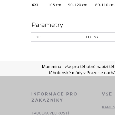
XXL
105 cm
90-120 cm
80-110 cm
Parametry
TYP
LEGÍNY
Mammina - vše pro těhotné nabízí těho
těhotenské módy v Praze se nacház
INFORMACE PRO
VŠE
ZÁKAZNÍKY
KAMEN
TABULKA VELIKOSTÍ