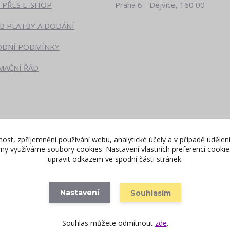
 PŘES E-SHOP
Praha 6 - Dejvice, 160 00
B PLATBY A DODÁNÍ
DNÍ PODMÍNKY
MAČNÍ ŘÁD
nost, zpříjemnění používání webu, analytické účely a v případě udělen
lamy využíváme soubory cookies. Nastavení vlastních preferencí cooki
upravit odkazem ve spodní části stránek.
Nastavení
Souhlasím
Vytvořeno na
Eshop-rychle.cz
Souhlas můžete odmítnout
zde
.