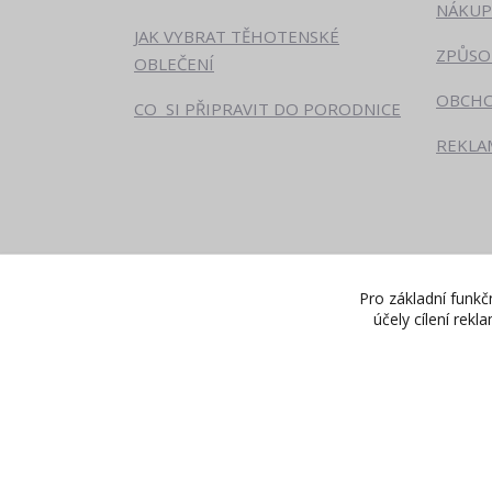
NÁKUP
JAK VYBRAT TĚHOTENSKÉ
ZPŮSO
OBLEČENÍ
OBCHO
CO SI PŘIPRAVIT DO PORODNICE
REKLA
Pro základní funkč
účely cílení rek