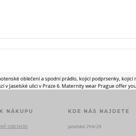
tenské oblečení a spodní prádlo, kojicí podprsenky, kojicí n
í v Jaselské ulici v Praze 6. Maternity wear Prague offer yo
 K NÁKUPU
KDE NÁS NAJDETE
NÝ OBCHOD
Jaselská 294/29