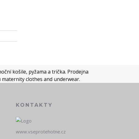
oční košile, pyžama a trička. Prodejna
u maternity clothes and underwear.
KONTAKTY
www.vseprotehotne.cz