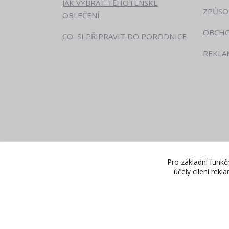
JAK VYBRAT TĚHOTENSKÉ
ZPŮSO
OBLEČENÍ
OBCHO
CO SI PŘIPRAVIT DO PORODNICE
REKLA
Pro základní funkč
účely cílení rek