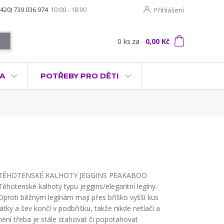
+420) 739 036 974
10:00 - 18:00
Přihlášení
0
ks
za
0,00 Kč
t
KA
POTŘEBY PRO DĚTI
TĚHOTENSKÉ KALHOTY JEGGINS PEAKABOO
Těhotenské kalhoty typu jeggins/elegantní legíny.
Oproti běžným legínám mají přes bříško vyšší kus
látky a šev končí v podbřišku, takže nikde netlačí a
není třeba je stále stahovat či popotahovat