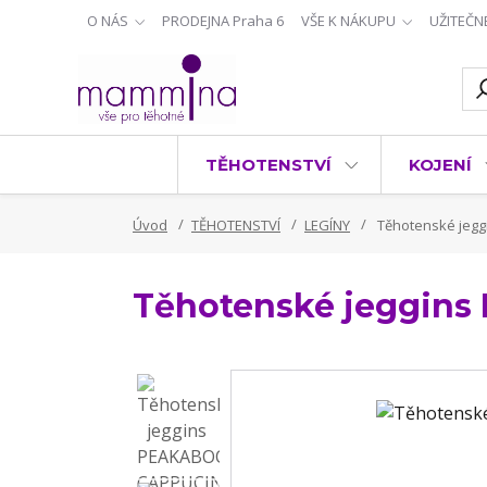
O NÁS
PRODEJNA Praha 6
VŠE K NÁKUPU
UŽITEČN
TĚHOTENSTVÍ
KOJENÍ
Úvod
TĚHOTENSTVÍ
LEGÍNY
Těhotenské jeg
Těhotenské jeggin