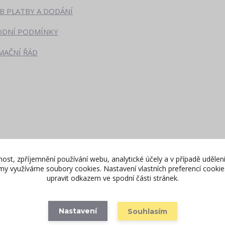
B PLATBY A DODÁNÍ
DNÍ PODMÍNKY
MAČNÍ ŘÁD
nost, zpříjemnění používání webu, analytické účely a v případě udělen
lamy využíváme soubory cookies. Nastavení vlastních preferencí cooki
upravit odkazem ve spodní části stránek.
Vytvořeno na
Eshop-rychle.cz
Nastavení
Souhlasím