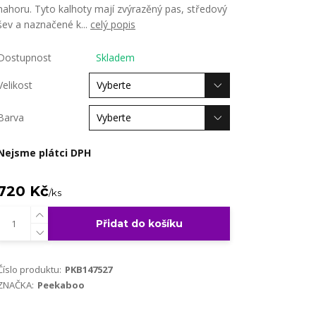
nahoru. Tyto kalhoty mají zvýrazěný pas, středový
šev a naznačené k...
celý popis
Dostupnost
Skladem
Velikost
Barva
Nejsme plátci DPH
720 Kč
/
ks
Přidat do košíku
Číslo produktu:
PKB147527
ZNAČKA:
Peekaboo