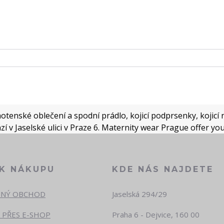
tenské oblečení a spodní prádlo, kojicí podprsenky, kojicí n
í v Jaselské ulici v Praze 6. Maternity wear Prague offer yo
 K NÁKUPU
KDE NÁS NAJDETE
NÝ OBCHOD
Jaselská 294/29
 PŘES E-SHOP
Praha 6 - Dejvice, 160 00