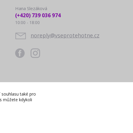
Hana Slezáková
(+420) 739 036 974
10:00 - 18:00
noreply@vseprotehotne.cz
í souhlasu také pro
es můžete kdykoli