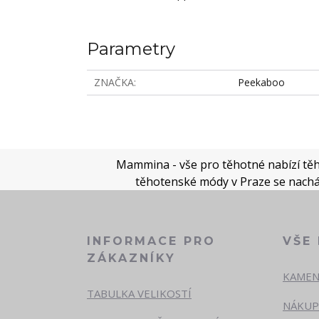
Parametry
ZNAČKA
Peekaboo
Mammina - vše pro těhotné nabízí těho
těhotenské módy v Praze se nacház
INFORMACE PRO
VŠE
ZÁKAZNÍKY
KAMEN
TABULKA VELIKOSTÍ
NÁKUP