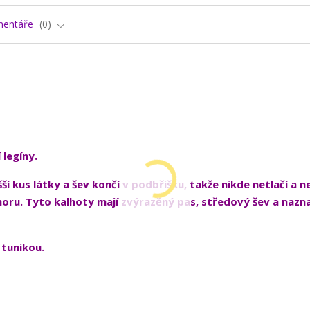
entáře
0
legíny.
í kus látky a šev končí v podbřišku, takže nikde netlačí a n
oru. Tyto kalhoty mají zvýrazěný pas, středový šev a nazn
 tunikou.